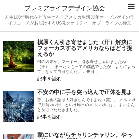
プレミアライフデザイン協会
人生100年時代をどう生きる？アメリカ生活30年オープンゲイのラ
イフコーチがお届けするUS発クオリティ・オブ・ライフの極意
槇原くん引き寄せました（汗）解決に
フォーカスするアメリカならばどう捉
えるか
何の因果か、マッキー、引き寄せちゃいましたね
（汗）。 まったくもっての偶然でしたが、よりによっ
て、なんで当日なんだ… ↓ 先日...
記事を読む
不安の中に手を突っ込んで正体を見よ
皆、お金の話は大好きなんですよね（笑）。 メルマガ
で月商○○○円、という昨日のメルマガには、 ずいぶん
と反応いただきました。...
記事を読む
家にいながらチャリンチャリン。やっ