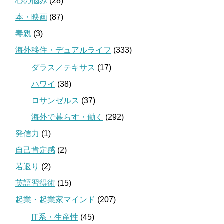
心の悩み
(28)
本・映画
(87)
毒親
(3)
海外移住・デュアルライフ
(333)
ダラス／テキサス
(17)
ハワイ
(38)
ロサンゼルス
(37)
海外で暮らす・働く
(292)
発信力
(1)
自己肯定感
(2)
若返り
(2)
英語習得術
(15)
起業・起業家マインド
(207)
IT系・生産性
(45)