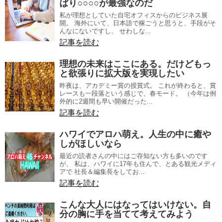
ぱり○○○○が最強なのだ
私が理想としていた自宅オフィスからのビジネス展
開。 海外にいて、日本語で稼ごうと思うと、手段がそ
んなにないですし、 せわしな...
記事を読む
理想の未来はここにある。だけどもっ
と欲張りに拡大版を実現したい
昨夜は、アカデミー賞の授賞式。 これが終わると、賞
レースも一段落という感じで、春モード。 （今年は例
外的に2週間も早い開催だった...
記事を読む
ハワイでアロハ萌え。人生の中に癒や
しがほしいなら
最近の読者さんの中にはご存知ない方も多いのです
が、 私は、ハワイに17年も住んで、とある観光メディ
アで 社長＆編集長をしてお...
記事を読む
こんな大人にはなってはいけない。自
分の胸に手を当てて考えてみよう