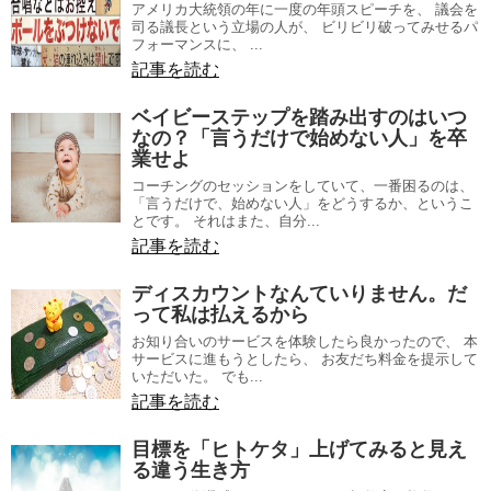
アメリカ大統領の年に一度の年頭スピーチを、 議会を
司る議長という立場の人が、 ビリビリ破ってみせるパ
フォーマンスに、 ...
記事を読む
ベイビーステップを踏み出すのはいつ
なの？「言うだけで始めない人」を卒
業せよ
コーチングのセッションをしていて、一番困るのは、
「言うだけで、始めない人」をどうするか、というこ
とです。 それはまた、自分...
記事を読む
ディスカウントなんていりません。だ
って私は払えるから
お知り合いのサービスを体験したら良かったので、 本
サービスに進もうとしたら、 お友だち料金を提示して
いただいた。 でも...
記事を読む
目標を「ヒトケタ」上げてみると見え
る違う生き方