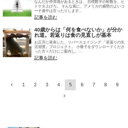
なんだか停滞感があるときは、 目標数字の桁数を、ヒ
トケタ上げろ。 そんな風に、アメリカの威勢のよいコ
ーチ連中は言ったりします...
記事を読む
40歳からは「何を食べないか」が分か
れ道。若返りは食の見直しが基本
お正月に発表した、リバースエイジング 「若返りの生
活習慣」プロジェクト。 小冊子をダウンロードくださ
った方々だけにご案内し、...
記事を読む
1
2
3
4
5
6
7
8
9