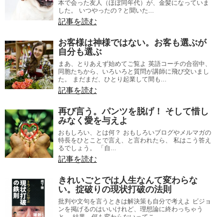
本で会った友人（ほぼ同年代）が、金髪になっていま
した。 いつやったの？と聞いた...
記事を読む
お客様は神様ではない。お客も選ぶが
自分も選ぶ
まあ、とりあえず始めてご覧よ 英語コーチの合宿中、
同胞たちから、いろいろと質問が講師に飛び交いまし
た。 まだまだ、ひとり起業して間も...
記事を読む
再び言う。パンツを脱げ！ そして惜し
みなく愛を与えよ
おもしろい、とは何？ おもしろいブログやメルマガの
特長をひとことで言え、と言われたら、 私はこう答え
るでしょう。 「自...
記事を読む
きれいごとでは人生なんて変わらな
い。掟破りの現状打破の法則
批判や文句を言うときは解決策も自分で考えよ ビジョ
ンを掲げるのはいいけれど、理想論に終わっちゃう
と、 結果、何も変わらないってこ...