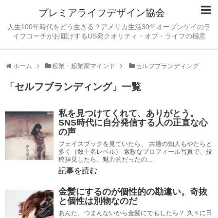
プレミアライフデザイン協会
人生100年時代をどう生きる？アメリカ生活30年オープンゲイのラ
イフコーチがお届けするUS発クオリティ・オブ・ライフの極意
ホーム
起業・起業家マインド
セルフブランディング
「
セルフブランディング
」
一覧
私を見つけてくれて、ありがとう。
SNS時代に自分発信する人の正直な心
の声
フェイスブックを見ていたら、 共通の知人もやたらと
多く（数十名レベル） 素敵なプロフィール写真で、投
稿拝見したら、魅力的だったの...
記事を読む
金髪にするのが個性的の勘違い。奇抜
と個性は別物なのだ
あんた、つまんないから金髪にでもしたら？ 久々に日