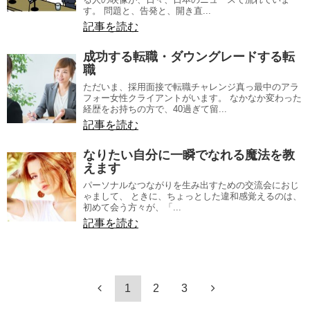
す。 問題と、告発と、開き直...
記事を読む
成功する転職・ダウングレードする転
職
ただいま、採用面接で転職チャレンジ真っ最中のアラ
フォー女性クライアントがいます。 なかなか変わった
経歴をお持ちの方で、40過ぎて留...
記事を読む
なりたい自分に一瞬でなれる魔法を教
えます
パーソナルなつながりを生み出すための交流会におじ
ゃまして、 ときに、ちょっとした違和感覚えるのは、
初めて会う方々が、「...
記事を読む
1
2
3