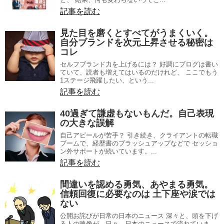
記事を読む
見た目を磨くとすべてがうまくいく。
自分ブランドを次元上昇させる秘密は
コレ
セルフブランド力を上げるには？ 好調にブログは書い
ていて、読者も増えてはいるのだけれど、 ここでもう
1ステージ飛躍したい、という...
記事を読む
40過ぎて謙虚もないもんだ。自己表現
の大きな誤解
自己アピールが苦手？ 引き続き、クライアントの転職
ブームで、経歴書のブラッシュアップなどで セッショ
ン外サポートが続いています。...
記事を読む
間違いを認める勇気、あやまる勇気。
信頼回復に必要なのは 土下座や涙では
ない
公開お詫びが日常の日本のニュース 深々と、頭を下げ
る人の映像が、日々、日本のニュースで流れていま