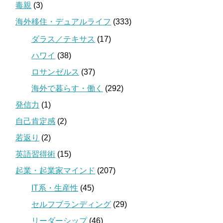
毒親
(3)
海外移住・デュアルライフ
(333)
ダラス／テキサス
(17)
ハワイ
(38)
ロサンゼルス
(37)
海外で暮らす・働く
(292)
発信力
(1)
自己肯定感
(2)
若返り
(2)
英語習得術
(15)
起業・起業家マインド
(207)
IT系・生産性
(45)
セルフブランディング
(29)
リーダーシップ
(46)