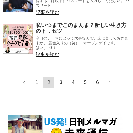
覧するには以下にパスワードを入力してください。 パ
スワード:
記事を読む
私いつまでこのまんま？新しい生き方
のトリセツ
今日のテーマにとって大事なんで、先に言っておきま
すが、 筋金入りの（笑）、オープンゲイです。
はい、LGBT...
記事を読む
1
2
3
4
5
6