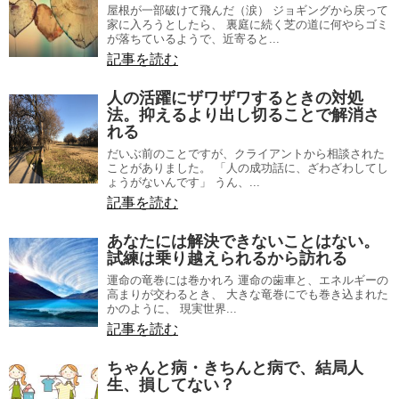
屋根が一部破けて飛んだ（涙） ジョギングから戻って
家に入ろうとしたら、 裏庭に続く芝の道に何やらゴミ
が落ちているようで、近寄ると...
記事を読む
人の活躍にザワザワするときの対処
法。抑えるより出し切ることで解消さ
れる
だいぶ前のことですが、クライアントから相談された
ことがありました。 「人の成功話に、ざわざわしてし
ょうがないんです」 うん、...
記事を読む
あなたには解決できないことはない。
試練は乗り越えられるから訪れる
運命の竜巻には巻かれろ 運命の歯車と、エネルギーの
高まりが交わるとき、 大きな竜巻にでも巻き込まれた
かのように、 現実世界...
記事を読む
ちゃんと病・きちんと病で、結局人
生、損してない？