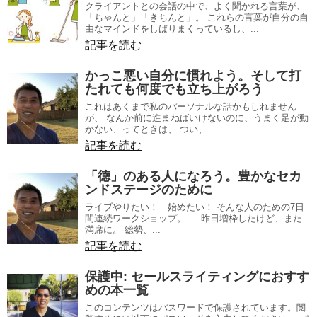
クライアントとの会話の中で、よく聞かれる言葉が、
「ちゃんと」「きちんと」。 これらの言葉が自分の自
由なマインドをしばりまくっているし、...
記事を読む
かっこ悪い自分に慣れよう。そして打
たれても何度でも立ち上がろう
これはあくまで私のパーソナルな話かもしれません
が、 なんか前に進まねばいけないのに、うまく足が動
かない、ってときは、 つい、...
記事を読む
「徳」のある人になろう。豊かなセカ
ンドステージのために
ライブやりたい！ 始めたい！ そんな人のための7日
間連続ワークショップ。 昨日増枠したけど、また
満席に。 総勢、...
記事を読む
保護中: セールスライティングにおすす
めの本一覧
このコンテンツはパスワードで保護されています。閲