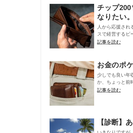
チップ20
なりたい
人から応援され
スで経営するビー
記事を読む
お金のポ
少しでも良い年
か、ちょっと前時
記事を読む
【診断】
いきなりですが