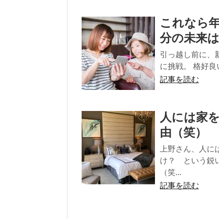
これなら年
分の未来
引っ越し前に、
に挑戦。 格好良
記事を読む
人には家
由（笑）
上野さん、人に
け？ という鋭
（笑...
記事を読む