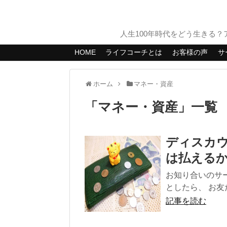
人生100年時代をどう生きる
HOME
ライフコーチとは
お客様の声
サ
ホーム
マネー・資産
「
マネー・資産
」
一覧
ディスカ
は払える
お知り合いのサ
としたら、 お友
記事を読む