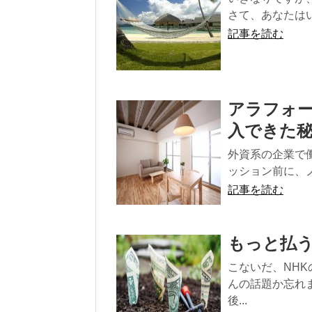
さて、あなたはい
記事を読む
アラフォー
入できた
外資系の企業で
ッション前に、ノ
記事を読む
もっと払
こないだ、NH
んの話題か忘れ
後...