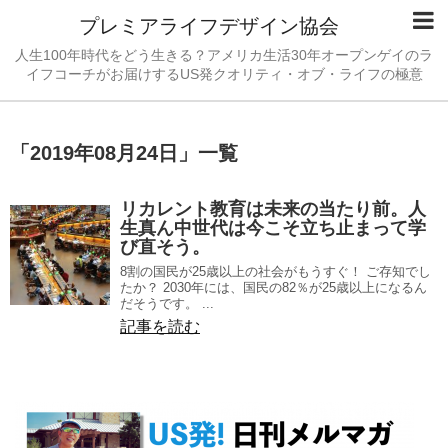
プレミアライフデザイン協会
人生100年時代をどう生きる？アメリカ生活30年オープンゲイのラ
イフコーチがお届けするUS発クオリティ・オブ・ライフの極意
「
2019年08月24日
」
一覧
リカレント教育は未来の当たり前。人
生真ん中世代は今こそ立ち止まって学
び直そう。
8割の国民が25歳以上の社会がもうすぐ！ ご存知でし
たか？ 2030年には、国民の82％が25歳以上になるん
だそうです。 ...
記事を読む