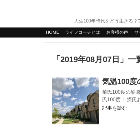
人生100年時代をどう生きる
HOME
ライフコーチとは
お客様の声
サ
「
2019年08月07日
」
一
気温100
華氏100度の酷
氏100度！ 摂氏
記事を読む