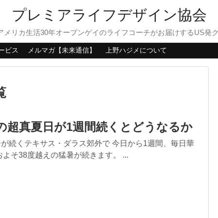
プレミアライフデザイン協会
？アメリカ生活30年オープンゲイのライフコーチがお届けするUS発
ービス
メルマガ【未来通信】
上野ハジメについて
覧
度の超真夏日が1週間続くとどうなるか
暑が続くテキサス・ダラス郊外で 今日から1週間、毎日華
およそ38度越えの猛暑が続きます。 ...