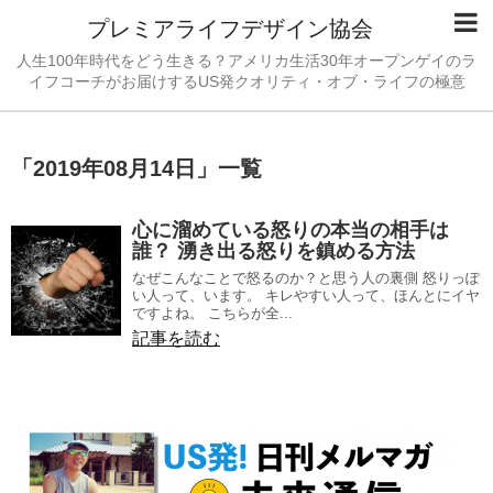
プレミアライフデザイン協会
人生100年時代をどう生きる？アメリカ生活30年オープンゲイのラ
イフコーチがお届けするUS発クオリティ・オブ・ライフの極意
「
2019年08月14日
」
一覧
心に溜めている怒りの本当の相手は
誰？ 湧き出る怒りを鎮める方法
なぜこんなことで怒るのか？と思う人の裏側 怒りっぽ
い人って、います。 キレやすい人って、ほんとにイヤ
ですよね。 こちらが全...
記事を読む