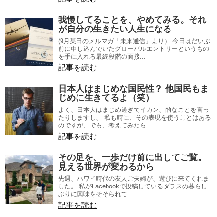
我慢してることを、やめてみる。それ
が自分の生きたい人生になる
(9月某日のメルマガ「未来通信」より） 今日はだいぶ
前に申し込んでいたグローバルエントリーというもの
を手に入れる最終段階の面接...
記事を読む
日本人はまじめな国民性？ 他国民もま
じめに生きてるよ（笑）
よく、日本人はまじめ過ぎてイカン、的なことを言っ
たりしますし、 私も時に、その表現を使うことはある
のですが、でも、考えてみたら...
記事を読む
その足を、一歩だけ前に出してご覧。
見える世界が変わるから
先週、ハワイ時代の友人ご夫婦が、遊びに来てくれま
した。 私がFacebookで投稿しているダラスの暮らし
ぶりに興味をそそられて...
記事を読む