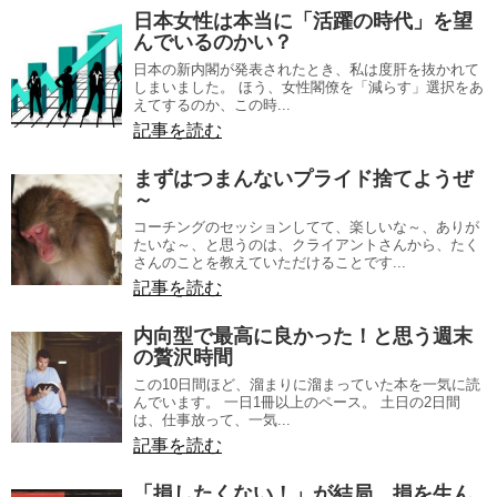
日本女性は本当に「活躍の時代」を望
んでいるのかい？
日本の新内閣が発表されたとき、私は度肝を抜かれて
しまいました。 ほう、女性閣僚を「減らす」選択をあ
えてするのか、この時...
記事を読む
まずはつまんないプライド捨てようぜ
～
コーチングのセッションしてて、楽しいな～、ありが
たいな～、と思うのは、クライアントさんから、たく
さんのことを教えていただけることです...
記事を読む
内向型で最高に良かった！と思う週末
の贅沢時間
この10日間ほど、溜まりに溜まっていた本を一気に読
んでいます。 一日1冊以上のペース。 土日の2日間
は、仕事放って、一気...
記事を読む
「損したくない！」が結局、損を生ん