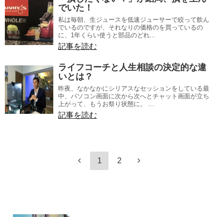
でいた！
私は毎朝、生ジュースを低速ジューサーで絞って飲ん
でいるのですが、それなりの価格のを買っているの
に、1年くらい使うと部品のどれ...
記事を読む
ライフコーチと人生相談の決定的な違
いとは？
昨夜、なかなかにシリアスなセッションをしている最
中、パソコン画面に次から次へとチャット画面が立ち
上がって、もうお祭り状態に。 ...
記事を読む
1
2