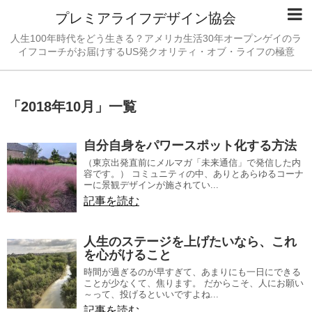
プレミアライフデザイン協会
人生100年時代をどう生きる？アメリカ生活30年オープンゲイのラ
イフコーチがお届けするUS発クオリティ・オブ・ライフの極意
「
2018年10月
」
一覧
自分自身をパワースポット化する方法
（東京出発直前にメルマガ「未来通信」で発信した内
容です。） コミュニティの中、ありとあらゆるコーナ
ーに景観デザインが施されてい...
記事を読む
人生のステージを上げたいなら、これ
を心がけること
時間が過ぎるのが早すぎて、あまりにも一日にできる
ことが少なくて、焦ります。 だからこそ、人にお願い
～って、投げるといいですよね...
記事を読む