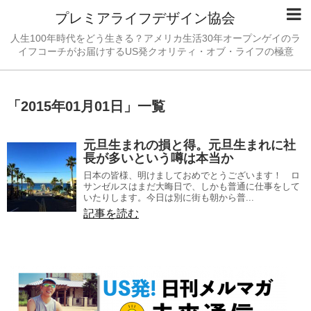
プレミアライフデザイン協会
人生100年時代をどう生きる？アメリカ生活30年オープンゲイのラ
イフコーチがお届けするUS発クオリティ・オブ・ライフの極意
「
2015年01月01日
」
一覧
元旦生まれの損と得。元旦生まれに社
長が多いという噂は本当か
日本の皆様、明けましておめでとうございます！ ロ
サンゼルスはまだ大晦日で、しかも普通に仕事をして
いたりします。今日は別に街も朝から普...
記事を読む