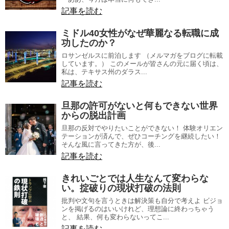
記事を読む
ミドル40女性がなぜ華麗なる転職に成
功したのか？
ロサンゼルスに前泊します （メルマガをブログに転載
しています。） このメールが皆さんの元に届く頃は、
私は、テキサス州のダラス...
記事を読む
旦那の許可がないと何もできない世界
からの脱出計画
旦那の反対でやりたいことができない！ 体験オリエン
テーションが済んで、ぜひコーチングを継続したい！
そんな風に言ってきた方が、後...
記事を読む
きれいごとでは人生なんて変わらな
い。掟破りの現状打破の法則
批判や文句を言うときは解決策も自分で考えよ ビジョ
ンを掲げるのはいいけれど、理想論に終わっちゃう
と、 結果、何も変わらないってこ...
記事を読む