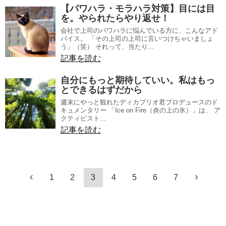
【パワハラ・モラハラ対策】目には目
を。やられたらやり返せ！
会社で上司のパワハラに悩んでいる方に、こんなアド
バイス。 「その上司の上司に言いつけちゃいましょ
う」（笑） それって、当たり...
記事を読む
自分にもっと期待していい。私はもっ
とできるはずだから
週末にやっと観れたディカプリオ君プロデュースのド
キュメンタリー 「Ice on Fire（炎の上の氷）」は、 ア
クティビスト...
記事を読む
1
2
3
4
5
6
7