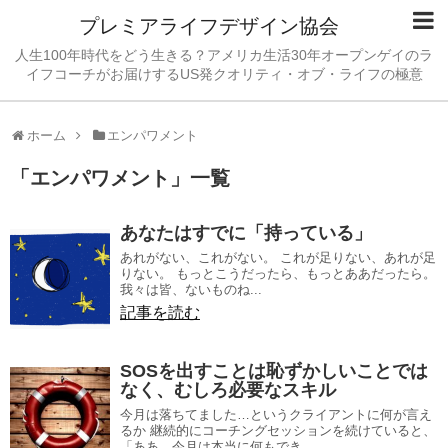
プレミアライフデザイン協会
人生100年時代をどう生きる？アメリカ生活30年オープンゲイのラ
イフコーチがお届けするUS発クオリティ・オブ・ライフの極意
ホーム
エンパワメント
「
エンパワメント
」
一覧
あなたはすでに「持っている」
あれがない、これがない。 これが足りない、あれが足
りない。 もっとこうだったら、もっとああだったら。
我々は皆、ないものね...
記事を読む
SOSを出すことは恥ずかしいことでは
なく、むしろ必要なスキル
今月は落ちてました…というクライアントに何が言え
るか 継続的にコーチングセッションを続けていると、
「ああ、今月は本当に何もでき...