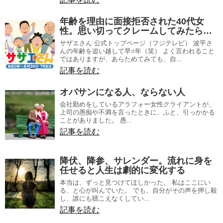
年齢を理由に面接拒否された40代女
性。思い切ってクレームしてみたら…
サザエさん 公式トップページ（フジテレビ） 波平さ
んの年齢を追い越して早○年（笑） よく言われること
ではありますが、あらためてみても、自...
記事を読む
オバサンになる人、ならない人
会社勤めをしているアラフォー女性クライアントが、
上司の愚痴や不満を言ったときに、ふと、引っかかる
ことがありました。 愚...
記事を読む
降伏、降参、サレンダー。流れに身を
任せると人生は劇的に変化する
本当は、ずっと見つけてほしかった。 私はここにい
る、と心が叫んでいた。 でも、自分がその声を押し殺
し、誰にも聴こえなくしてい...
記事を読む