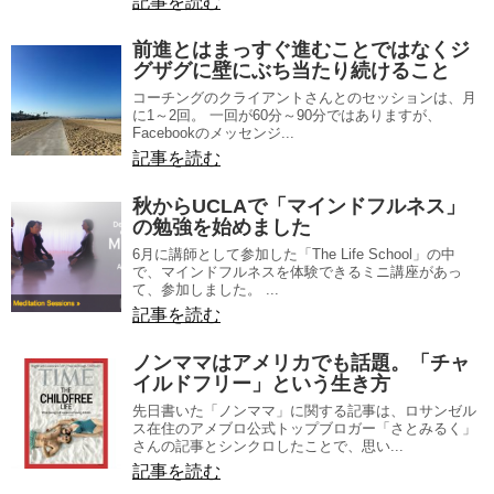
記事を読む
前進とはまっすぐ進むことではなくジ
グザグに壁にぶち当たり続けること
コーチングのクライアントさんとのセッションは、月
に1～2回。 一回が60分～90分ではありますが、
Facebookのメッセンジ...
記事を読む
秋からUCLAで「マインドフルネス」
の勉強を始めました
6月に講師として参加した「The Life School」の中
で、マインドフルネスを体験できるミニ講座があっ
て、参加しました。 ...
記事を読む
ノンママはアメリカでも話題。「チャ
イルドフリー」という生き方
先日書いた「ノンママ」に関する記事は、ロサンゼル
ス在住のアメブロ公式トップブロガー「さとみるく」
さんの記事とシンクロしたことで、思い...
記事を読む