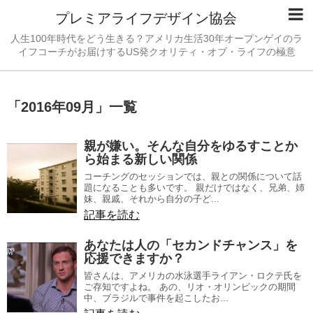
プレミアライフデザイン協会
人生100年時代をどう生きる？アメリカ生活30年オープンゲイのラ
イフコーチがお届けするUS発クオリティ・オブ・ライフの極意
「
2016年09月
」
一覧
親が嫌い。そんな自分をゆるすことか
ら始まる新しい関係
コーチングのセッションでは、親との関係について話
題になることも多いです。 親だけではなく、兄弟、姉
妹、親戚、それから自分の子ど...
記事を読む
あなたは人の「セカンドチャンス」を
応援できますか？
皆さんは、アメリカの水泳選手ライアン・ロクテ氏を
ご存知ですよね。 あの、リオ・オリンピックの期間
中、ブラジルで事件を起こしたお...