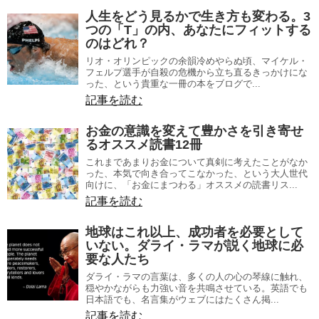
人生をどう見るかで生き方も変わる。3
つの「T」の内、あなたにフィットする
のはどれ？
リオ・オリンピックの余韻冷めやらぬ頃、マイケル・
フェルプ選手が自殺の危機から立ち直るきっかけにな
った、という貴重な一冊の本をブログで...
記事を読む
お金の意識を変えて豊かさを引き寄せ
るオススメ読書12冊
これまであまりお金について真剣に考えたことがなか
った、本気で向き合ってこなかった、という大人世代
向けに、「お金にまつわる」オススメの読書リス...
記事を読む
地球はこれ以上、成功者を必要として
いない。ダライ・ラマが説く地球に必
要な人たち
ダライ・ラマの言葉は、多くの人の心の琴線に触れ、
穏やかながらも力強い音を共鳴させている。英語でも
日本語でも、名言集がウェブにはたくさん掲...
記事を読む