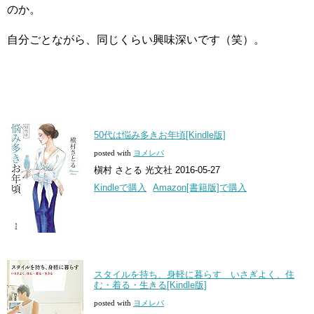
のか。
自分ごとながら、同じくらい興味深いです（笑）。
50代は悩み多きお年頃[Kindle版]
posted with
ヨメレバ
槇村 さとる 光文社 2016-05-27
Kindleで購入
Amazon[書籍版]で購入
スタイルを持ち、身軽に暮らす いさぎよく、住
む・着る・生きる[Kindle版]
posted with
ヨメレバ