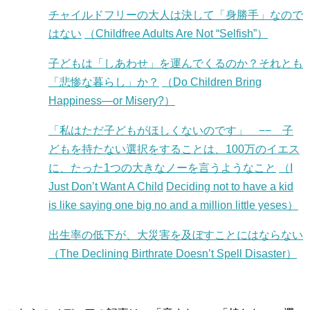
チャイルドフリーの大人は決して「身勝手」なので
はない
（Childfree Adults Are Not “Selfish”）
子どもは「しあわせ」を運んでくるのか？それとも
「悲惨な暮らし」か？
（Do Children Bring
Happiness—or Misery?）
「私はただ子どもがほしくないのです」 −− 子
どもを持たない選択をすることは、100万のイエス
に、たった1つの大きなノーを言うようなこと
（I
Just Don’t Want A Child
Deciding not to have a kid
is like saying one big no and a million little yeses）
出生率の低下が、大災害を及ぼすことにはならない
（The Declining Birthrate Doesn’t Spell Disaster）