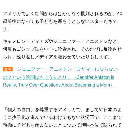
アメリカでよく世間からはばかりなく批判されるのが、40
歳前後になっても子どもを産もうとしないスターたちで
す。
キャメロン・ディアズやジェニファー・アニストンなど、
何度もゴシップ誌を中心に詮索され、そのたびに反論させ
られ、繰り返しメディアを賑わせていたりもします。
ジェニファー・アニストン「まだママにならない
参考
の？という質問はもううんざり」
（Jennifer Aniston Is
Really, Truly Over Questions About Becoming a Mom）
「個人の自由」を尊重するアメリカで、ましてや日本のよ
うに少子化が進んでいるわけでもない状況下で、ここまで
執拗に子どもを産まないことについて興味本位で語られて