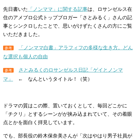
先日書いた
「ノンママ」に関する記事
は、ロサンゼルス在
住のアメブロ公式トップブロガー「さとみるく」さんの記
事とシンクロしたことで、思いがけずたくさんの方にご覧
いただきました。
「ノンママ白書」アラフィフの多様な生き方。どん
参考
な選択も個人の自由
さとみるくのロサンゼルス日記「ゲイとノンマ
参考
マ」
← なんというタイトル！（笑）
ドラマの質はこの際、置いておくとして、毎回どこかに
「チクリ」とするシーンがが挟み込まれていて、その着眼
点とかを面白く拝見しています。
でも、部長役の鈴木保奈美さんが「次はやはり男子社員が