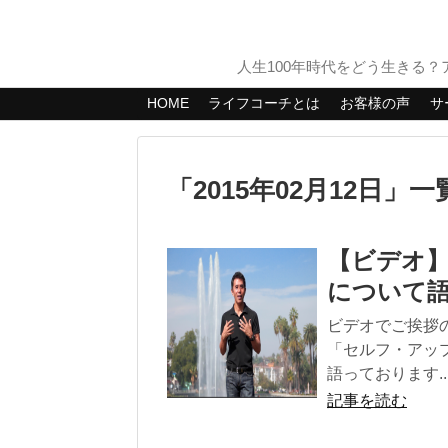
人生100年時代をどう生きる
HOME
ライフコーチとは
お客様の声
サ
「
2015年02月12日
」
一
【ビデオ
について
ビデオでご挨拶
「セルフ・アッ
語っております..
記事を読む