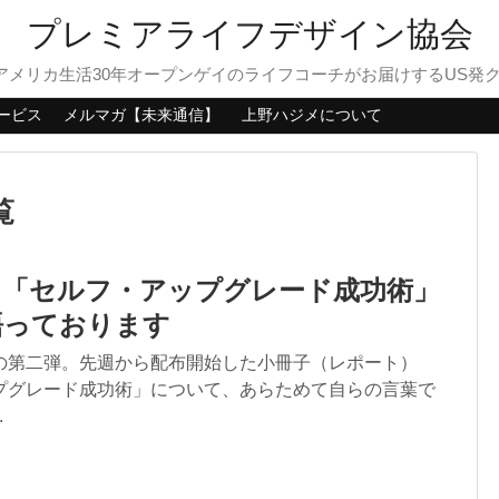
プレミアライフデザイン協会
？アメリカ生活30年オープンゲイのライフコーチがお届けするUS発
ービス
メルマガ【未来通信】
上野ハジメについて
覧
】「セルフ・アップグレード成功術」
語っております
の第二弾。先週から配布開始した小冊子（レポート）
プグレード成功術」について、あらためて自らの言葉で
.