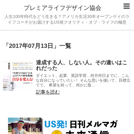
プレミアライフデザイン協会
人生100年時代をどう生きる？アメリカ生活30年オープンゲイのラ
イフコーチがお届けするUS発クオリティ・オブ・ライフの極意
「
2017年07月13日
」
一覧
達成する人、しない人。その違いはこ
れだった
ダイエット、起業、英語学習…何月何日までに、こん
な自分になっていたい！ そんな思いを描いて、目標立
てて。 希望を持って、何かに取...
記事を読む