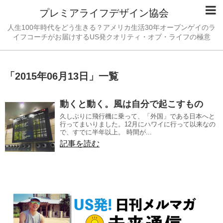
プレミアライフデザイン協会
人生100年時代をどう生きる？アメリカ生活30年オープンゲイのラ
イフコーチがお届けするUS発クオリティ・オブ・ライフの極意
「
2015年06月13日
」
一覧
動くと動く。風は自分で起こすもの
久しぶりに飛行機に乗って、「外国」である日本へと
行ってまいりました。12月にハワイに行って以来なの
で、すでに半年以上。 時間が...
記事を読む