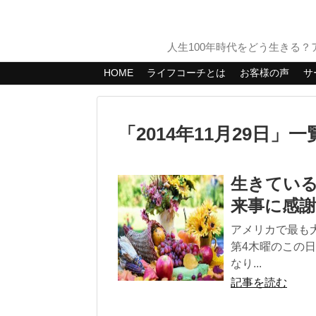
人生100年時代をどう生きる
HOME
ライフコーチとは
お客様の声
サ
「
2014年11月29日
」
一
生きてい
来事に感
アメリカで最も
第4木曜のこの
なり...
記事を読む