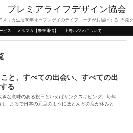
プレミアライフデザイン協会
？アメリカ生活30年オープンゲイのライフコーチがお届けするUS発
ービス
メルマガ【未来通信】
上野ハジメについて
覧
ること、すべての出会い、すべての出
謝する
大きな意味のある祝日といえばサンクスギビング。毎年
日は、まるで日本の元旦のようにほとんどの店が休みと