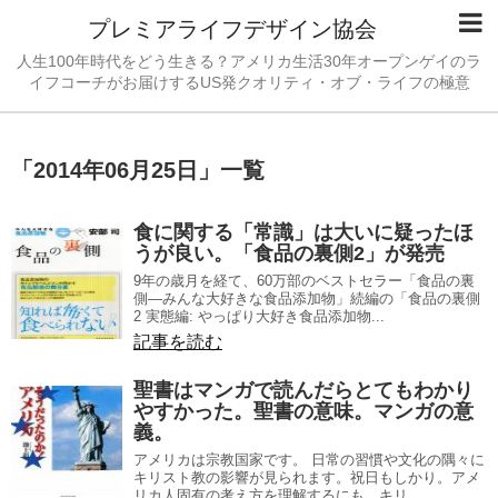
プレミアライフデザイン協会
人生100年時代をどう生きる？アメリカ生活30年オープンゲイのラ
イフコーチがお届けするUS発クオリティ・オブ・ライフの極意
「
2014年06月25日
」
一覧
食に関する「常識」は大いに疑ったほ
うが良い。「食品の裏側2」が発売
9年の歳月を経て、60万部のベストセラー「食品の裏
側―みんな大好きな食品添加物」続編の「食品の裏側
2 実態編: やっぱり大好き食品添加物...
記事を読む
聖書はマンガで読んだらとてもわかり
やすかった。聖書の意味。マンガの意
義。
アメリカは宗教国家です。 日常の習慣や文化の隅々に
キリスト教の影響が見られます。祝日もしかり。アメ
リカ人固有の考え方を理解するにも、キリ...