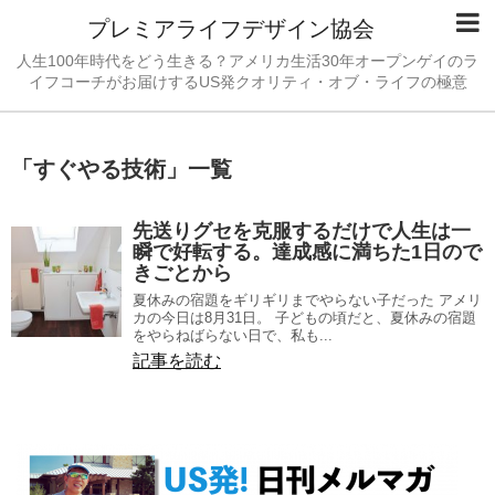
プレミアライフデザイン協会
人生100年時代をどう生きる？アメリカ生活30年オープンゲイのラ
イフコーチがお届けするUS発クオリティ・オブ・ライフの極意
「
すぐやる技術
」
一覧
先送りグセを克服するだけで人生は一
瞬で好転する。達成感に満ちた1日ので
きごとから
夏休みの宿題をギリギリまでやらない子だった アメリ
カの今日は8月31日。 子どもの頃だと、夏休みの宿題
をやらねばらない日で、私も...
記事を読む