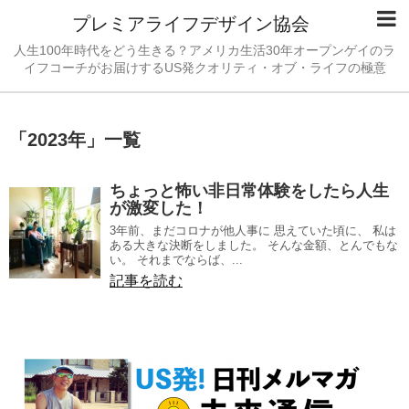
プレミアライフデザイン協会
人生100年時代をどう生きる？アメリカ生活30年オープンゲイのラ
イフコーチがお届けするUS発クオリティ・オブ・ライフの極意
「
2023年
」
一覧
ちょっと怖い非日常体験をしたら人生
が激変した！
3年前、まだコロナが他人事に 思えていた頃に、 私は
ある大きな決断をしました。 そんな金額、とんでもな
い。 それまでならば、...
記事を読む