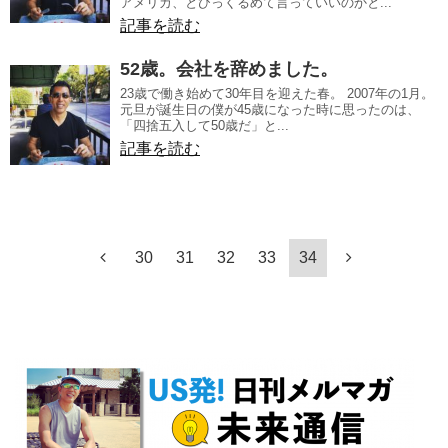
アメリカ、とひっくるめて言っていいのかと...
記事を読む
52歳。会社を辞めました。
23歳で働き始めて30年目を迎えた春。 2007年の1月。
元旦が誕生日の僕が45歳になった時に思ったのは、
「四捨五入して50歳だ」と...
記事を読む
30
31
32
33
34