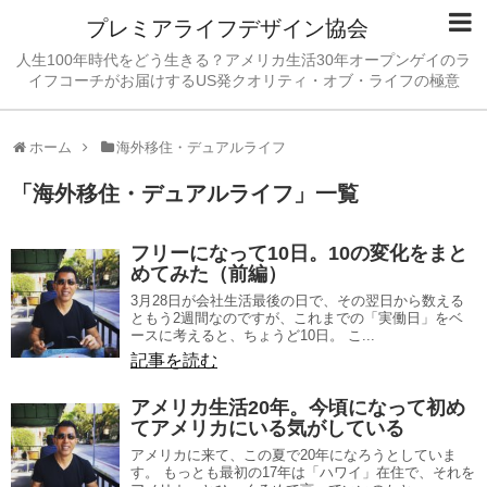
プレミアライフデザイン協会
人生100年時代をどう生きる？アメリカ生活30年オープンゲイのラ
イフコーチがお届けするUS発クオリティ・オブ・ライフの極意
ホーム
海外移住・デュアルライフ
「
海外移住・デュアルライフ
」
一覧
フリーになって10日。10の変化をまと
めてみた（前編）
3月28日が会社生活最後の日で、その翌日から数える
ともう2週間なのですが、これまでの「実働日」をベ
ースに考えると、ちょうど10日。 こ...
記事を読む
アメリカ生活20年。今頃になって初め
てアメリカにいる気がしている
アメリカに来て、この夏で20年になろうとしていま
す。 もっとも最初の17年は「ハワイ」在住で、それを