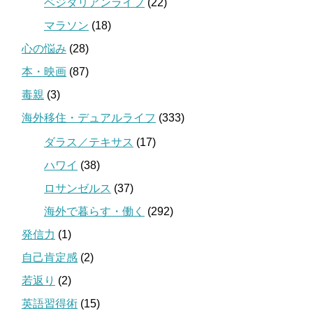
ベジタリアンライフ
(22)
マラソン
(18)
心の悩み
(28)
本・映画
(87)
毒親
(3)
海外移住・デュアルライフ
(333)
ダラス／テキサス
(17)
ハワイ
(38)
ロサンゼルス
(37)
海外で暮らす・働く
(292)
発信力
(1)
自己肯定感
(2)
若返り
(2)
英語習得術
(15)