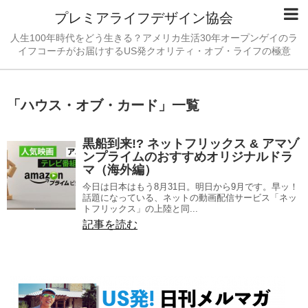
プレミアライフデザイン協会
人生100年時代をどう生きる？アメリカ生活30年オープンゲイのラ
イフコーチがお届けするUS発クオリティ・オブ・ライフの極意
「
ハウス・オブ・カード
」
一覧
黒船到来!? ネットフリックス & アマゾ
ンプライムのおすすめオリジナルドラ
マ（海外編）
今日は日本はもう8月31日。明日から9月です。早ッ！
話題になっている、ネットの動画配信サービス「ネッ
トフリックス」の上陸と同...
記事を読む