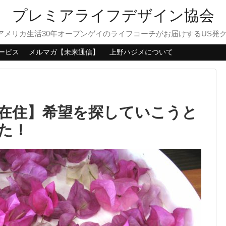
プレミアライフデザイン協会
？アメリカ生活30年オープンゲイのライフコーチがお届けするUS発
ービス
メルマガ【未来通信】
上野ハジメについて
在住】希望を探していこうと
た！