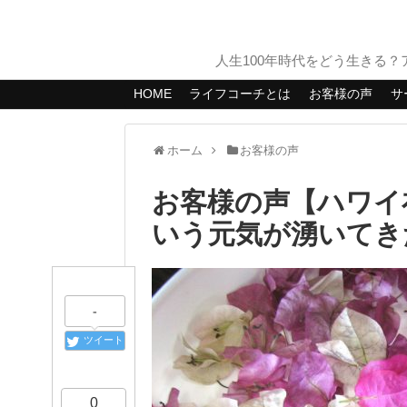
人生100年時代をどう生きる
HOME
ライフコーチとは
お客様の声
サ
ホーム
お客様の声
お客様の声【ハワイ
いう元気が湧いてき
-
ツイート
0