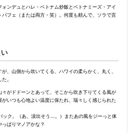
フォンデュとハレ・ベトナム炒飯とベトナミーズ・アイ
トパフェ（または両方・笑）。何度も頼んで、ソラで言
たい
すが、山側から吹いてくる、ハワイの柔らかく、丸く、
した。
山々がドドーンとあって、そこから吹き下りてくる風が
屋がいつも心地よい温度に保たれ、瑞々しく感じられた
ュバック。（あ、涙出そう…。）またあの風をジーっと体
やっぱりマノアかな？