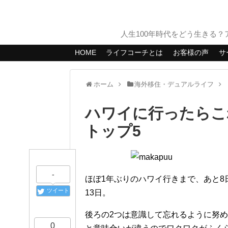
人生100年時代をどう生きる
HOME
ライフコーチとは
お客様の声
サ
ホーム
海外移住・デュアルライフ
ハワイに行ったらこ
トップ5
-
ほぼ1年ぶりのハワイ行きまで、あと8
ツイート
13日。
後ろの2つは意識して忘れるように努
0