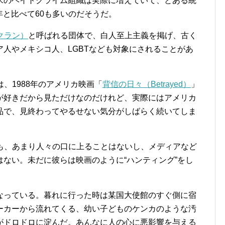
米のヘイトクライム組織は実際に増えていて、とある統
0年と比べて60も多いのだそうだ。
クラン）
と呼ばれる団体で、白人至上主義を掲げ、古く
人やメキシコ人、LGBTなども対象にされることがあ
、1988年のアメリカ映画「
背信の日々（Betrayed）
」
が好きだから見ただけなのだけれど、実際にはアメリカ
品で、見終わってやるせない気分がしばらく続いてしま
らも、あまり人々の口に上ることはないし、メディアなど
ない。未だに彼らは映画のように“ハンティング”をし
なっている。暮れに行った時は某国大使館のすぐ側に宿
ーカーから流れてくる、幼い子どものケンカのような汚
がドロドロに淀んだ。あんなに人の心に悪影響を与える