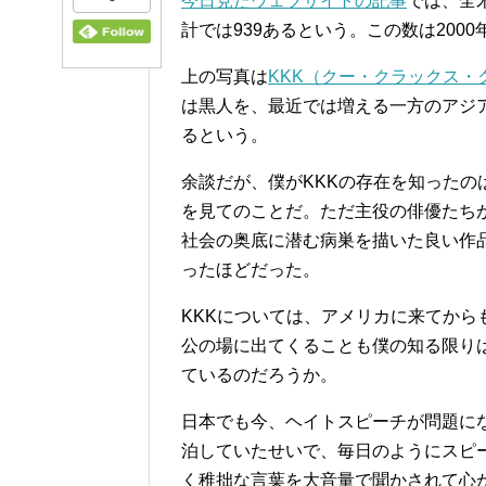
今日見たウェブサイトの記事
では、全
計では939あるという。この数は200
上の写真は
KKK（クー・クラックス・
は黒人を、最近では増える一方のアジア
るという。
余談だが、僕がKKKの存在を知ったのは
を見てのことだ。ただ主役の俳優たち
社会の奥底に潜む病巣を描いた良い作
ったほどだった。
KKKについては、アメリカに来てか
公の場に出てくることも僕の知る限りは
ているのだろうか。
日本でも今、ヘイトスピーチが問題に
泊していたせいで、毎日のようにスピ
く稚拙な言葉を大音量で聞かされて心