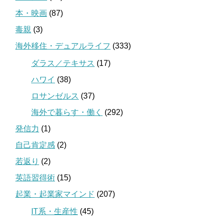
本・映画
(87)
毒親
(3)
海外移住・デュアルライフ
(333)
ダラス／テキサス
(17)
ハワイ
(38)
ロサンゼルス
(37)
海外で暮らす・働く
(292)
発信力
(1)
自己肯定感
(2)
若返り
(2)
英語習得術
(15)
起業・起業家マインド
(207)
IT系・生産性
(45)