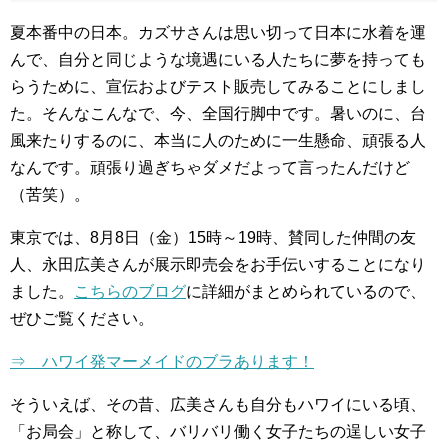
夏本番中の日本。カズサさんは思い切って日本に水着を運
んで、自分と同じような境遇にいる人たちに夢を持っても
らうために、宣伝およびテスト販売してみることにしまし
た。そんなこんなで、今、全国行脚中です。暑いのに、台
風来たりするのに、本当に人のために一生懸命、頑張る人
なんです。頑張り過ぎちゃダメだよって言ったんだけど
（苦笑）。
東京では、8月8日（金）15時～19時、賛同した仲間の友
人、永田広美さんが展示即売会をお手伝いすることになり
ました。
こちらのブログ
に詳細がまとめられているので、
ぜひご覧ください。
⇒ ハワイ発マーメイドのブラあります！
そういえば、その昔、広美さんも自分もハワイにいる頃、
「お局会」と称して、バリバリ働く女子たちの逞しい女子