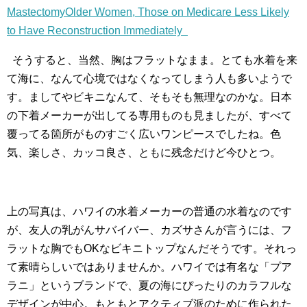
Mastectomy
Older Women, Those on Medicare Less Likely
to Have Reconstruction Immediately
そうすると、当然、胸はフラットなまま。とても水着を来
て海に、なんて心境ではなくなってしまう人も多いようで
す。ましてやビキニなんて、そもそも無理なのかな。日本
の下着メーカーが出してる専用ものも見ましたが、すべて
覆ってる箇所がものすごく広いワンピースでしたね。色
気、楽しさ、カッコ良さ、ともに残念だけど今ひとつ。
上の写真は、ハワイの水着メーカーの普通の水着なのです
が、友人の乳がんサバイバー、カズサさんが言うには、フ
ラットな胸でもOKなビキニトップなんだそうです。それっ
て素晴らしいではありませんか。ハワイでは有名な「プア
ラニ」というブランドで、夏の海にぴったりのカラフルな
デザインが中心。もともとアクティブ派のために作られた