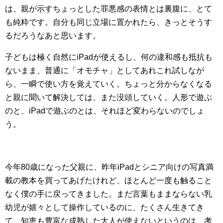
は、親が示すちょっとした罪悪感の表情とは裏腹に、とて
も純粋です。自分も同じ立場に置かれたら、きっとそうす
るだろうなあと思います。
子どもは極く自然にiPadが使えるし、何の違和感も抵抗も
ないまま、普通に「オモチャ」としてあれこれ試しなが
ら、一瞬で使い方を覚えていく。ちょっと分からなくなる
と親に聞いて解決しては、また没頭していく。人形で遊ぶ
のと、iPadで遊ぶのとは、それほど変わらないのでしょ
う。
今年80歳になった父親に、昨年iPadとシニア向けの写真満
載の教本を買ってあげたけれど、ほとんど一度も触ること
なく僕の手に戻ってきました。まだ言葉もままならない乳
幼児が嬉々として操作しているのに、たくさん生きてき
て、知恵も豊富な成熟した大人が使えないというのは、考