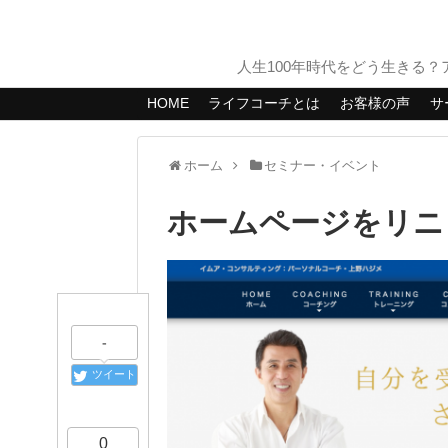
人生100年時代をどう生きる
HOME
ライフコーチとは
お客様の声
サ
ホーム
セミナー・イベント
ホームページをリニ
-
ツイート
0