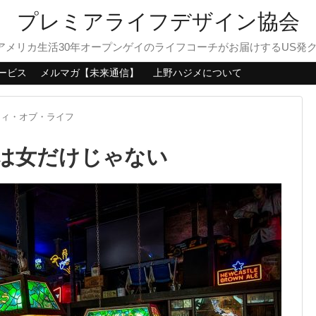
プレミアライフデザイン協会
？アメリカ生活30年オープンゲイのライフコーチがお届けするUS発
ービス
メルマガ【未来通信】
上野ハジメについて
ティ・オブ・ライフ
なのは女だけじゃない