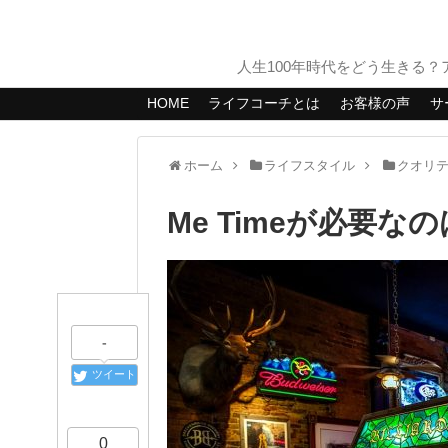
人生100年時代をどう生きる
HOME
ライフコーチとは
お客様の声
サ
ホーム
ライフスタイル
クオリ
Me Timeが必要
-
ツイート
0