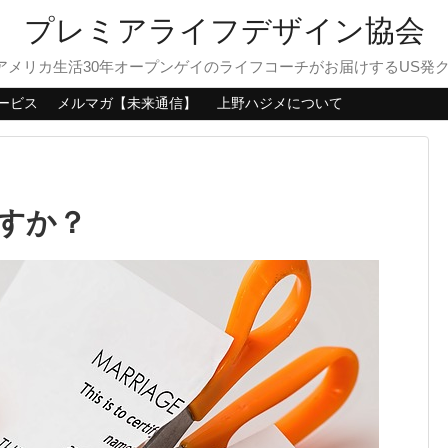
プレミアライフデザイン協会
？アメリカ生活30年オープンゲイのライフコーチがお届けするUS発
ービス
メルマガ【未来通信】
上野ハジメについて
すか？