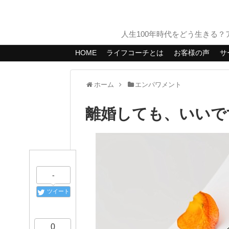
人生100年時代をどう生きる
HOME
ライフコーチとは
お客様の声
サ
ホーム
エンパワメント
離婚しても、いいで
-
ツイート
0