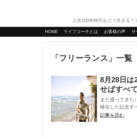
人生100年時代をどう生きる
HOME
ライフコーチとは
お客様の声
サ
「
フリーランス
」
一覧
8月28日
せばすべ
また巡ってきたハ
移住した記念すべ
記事を読む