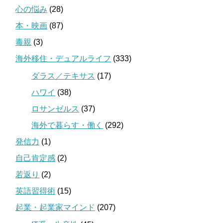
心の悩み
(28)
本・映画
(87)
毒親
(3)
海外移住・デュアルライフ
(333)
ダラス／テキサス
(17)
ハワイ
(38)
ロサンゼルス
(37)
海外で暮らす・働く
(292)
発信力
(1)
自己肯定感
(2)
若返り
(2)
英語習得術
(15)
起業・起業家マインド
(207)