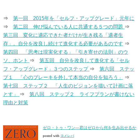
⇒
第一回 2015年を「セルフ・アップグレード」元年に
⇒
第二回 伸び悩んでいる人に共通する５つの問題
⇒
第三回 変化に適応できた者だけが生き残る「適者生
存」。自分を改良し続けて進化する必要があるのです
⇒
第四回 「思考は現実化する」「引き寄せの法則」のウ
ソ、ホント
⇒
第五回 自分を改良して進化する「セル
フ・アップグレード」３つのステップ
⇒
第六回 ステッ
プ１ 「心のブレーキを外して本当の自分を知ろう」
⇒
第七回 ステップ２ 「人生のビジョンを描いて計画に落
とす」
⇒
第八回 ステップ２ ライフプランが書けない
理由と対策
ゼロ・トゥ・ワン―君はゼロから何を生み出せるか
posted with
ヨメレバ