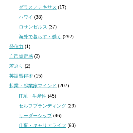
ダラス／テキサス
(17)
ハワイ
(38)
ロサンゼルス
(37)
海外で暮らす・働く
(292)
発信力
(1)
自己肯定感
(2)
若返り
(2)
英語習得術
(15)
起業・起業家マインド
(207)
IT系・生産性
(45)
セルフブランディング
(29)
リーダーシップ
(46)
仕事・キャリアライフ
(93)