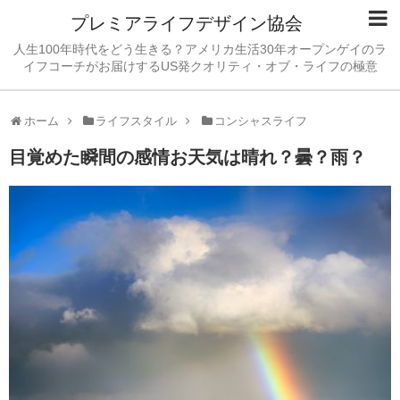
プレミアライフデザイン協会
人生100年時代をどう生きる？アメリカ生活30年オープンゲイのラ
イフコーチがお届けするUS発クオリティ・オブ・ライフの極意
ホーム
ライフスタイル
コンシャスライフ
目覚めた瞬間の感情お天気は晴れ？曇？雨？